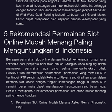
fantastis kepada para anggota LANDSLOT88. Nilai taruhan yang
kecil menjadi keuntungan dalam permainan slot online ini, sehingga
dengan taruhan kecil Anda dapat memenangkan jackpot terbesar
di Wild West Gold. Ranking jackpot terbesar dari Grand, Major,
Minor dapat didapatkan oleh siapapun dengan kesempatan yang
sama.
5 Rekomendasi Permainan Slot
Online Mudah Menang Paling
Menguntungkan di Indonesia
Beragam permainan slot online dengan tingkat kemenangan tinggi yang
tersedia dari penyedia berjumlah ribuan. Mungkin Anda bingung dalam
memainkan permainan apa yang paling menguntungkan, pihak
LANDSLOT88 memberikan rekomendasi permainan yang memiliki RTP
tertinggi. RTP sendiri adalah Return to Player yang dijadikan acuan dalam
bermain slot online dengan tingkat kemenangan tinggi, di mana RTP
semakin besar maka dapat mendapatkan keuntungan yang besar juga.
Berikut merupakan 5 rekomendasi permainan slot online mudah menang
paling menguntungkan:
Permainan Slot Online Mudah Menang Aztec Gems [Pragmatic
Play]