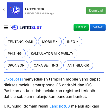
×
LANDSLOT88
Download
LANDSLOT88 Mobile App
MASUK
DAFTAR
TENTANG KAMI
MOBILE
INFO
PHISING
KALKULATOR MIX PARLAY
SPONSOR
CARA BETTING
ANTI-BLOKIR
menyediakan tampilan mobile yang dapat
LANDSLOT88
diakses melalui smartphone OS android dan IOS,
Pastikan anda sudah melakukan registrasi terlebih
dahulu sebelum melanjutkan panduan berikut.
1. Kunjungi domain resmi
Landslot88
melalui aplikasi