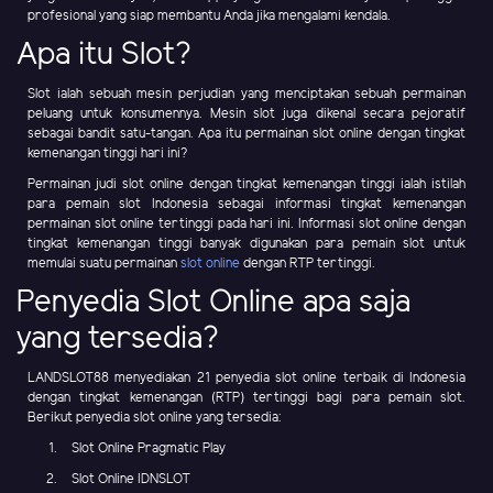
profesional yang siap membantu Anda jika mengalami kendala.
Apa itu Slot?
Slot ialah sebuah mesin perjudian yang menciptakan sebuah permainan
peluang untuk konsumennya. Mesin slot juga dikenal secara pejoratif
sebagai bandit satu-tangan. Apa itu permainan slot online dengan tingkat
kemenangan tinggi hari ini?
Permainan judi slot online dengan tingkat kemenangan tinggi ialah istilah
para pemain slot Indonesia sebagai informasi tingkat kemenangan
permainan slot online tertinggi pada hari ini. Informasi slot online dengan
tingkat kemenangan tinggi banyak digunakan para pemain slot untuk
memulai suatu permainan
slot online
dengan RTP tertinggi.
Penyedia Slot Online apa saja
yang tersedia?
LANDSLOT88 menyediakan 21 penyedia slot online terbaik di Indonesia
dengan tingkat kemenangan (RTP) tertinggi bagi para pemain slot.
Berikut penyedia slot online yang tersedia:
Slot Online Pragmatic Play
Slot Online IDNSLOT