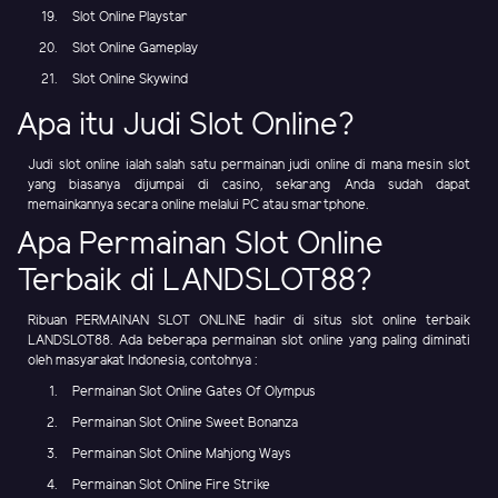
Slot Online Playstar
Slot Online Gameplay
Slot Online Skywind
Apa itu Judi Slot Online?
Judi slot online ialah salah satu permainan judi online di mana mesin slot
yang biasanya dijumpai di casino, sekarang Anda sudah dapat
memainkannya secara online melalui PC atau smartphone.
Apa Permainan Slot Online
Terbaik di LANDSLOT88?
Ribuan PERMAINAN SLOT ONLINE hadir di situs slot online terbaik
LANDSLOT88. Ada beberapa permainan slot online yang paling diminati
oleh masyarakat Indonesia, contohnya :
Permainan Slot Online Gates Of Olympus
Permainan Slot Online Sweet Bonanza
Permainan Slot Online Mahjong Ways
Permainan Slot Online Fire Strike