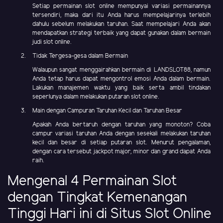
Setiap permainan slot online mempunyai variasi permainannya
tersendiri, maka dari itu Anda harus mempelajarinya terlebih
dahulu sebelum melakukan taruhan. Saat mempelajari Anda akan
mendapatkan strategi terbaik yang dapat gunakan dalam bermain
judi slot online.
Tidak Tergesa-gesa dalam Bermain
Walaupun sangat menggairahkan bermain di LANDSLOT88, namun
Anda tetap harus dapat mengontrol emosi Anda dalam bermain.
Lakukan manajemen waktu yang baik serta ambil tindakan
seperlunya dalam melakukan putaran slot online.
Main dengan Campuran Taruhan Kecil dan Taruhan Besar
Apakah Anda bertaruh dengan taruhan yang monoton? Coba
campur variasi taruhan Anda dengan sesekali melakukan taruhan
kecil dan besar di setiap putaran slot. Menurut pengalaman,
dengan cara tersebut jackpot major, minor dan grand dapat Anda
raih.
Mengenal 4 Permainan Slot
dengan Tingkat Kemenangan
Tinggi Hari ini di Situs Slot Online