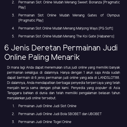
Permainan Slot Online Mudah Menang Sweet Bonanza [Pragmatic
Play]
Permainan Slot Online Mudah Menang Gates of Olympus
[Pragmatic Play]
Permainan Slot Online Mudah Menang Mahjong Ways [PG Soft]
Permainan Slot Online Mudah Menang The Koi Gate [Habanero]
6 Jenis Deretan Permainan Judi
Online Paling Menarik
Di mana lagi Anda dapat menemukan situs judi online yang memiliki banyak
permainan sekaligus di dalamnya. Hanya dengan 1 akun saja Anda sudah
dapat bermain di 6 jenis permainan judi online yang ada di LANDSLOT88.
Di dalamnya, Anda mendapatkan berbagai penyedia terpercaya yang telah
menjalin kerja sama dengan pihak kami. Penyedia yang populer di Asia
Tenggara bahkan di dunia dan telah memiliki pengalaman belasan tahun
menjalankan judi online tersebut.
Permainan Judi Online Judi Slot Online
Permainan Judi Online Judi Bola SBOBET dan UBOBET
Permainan Judi Online Togel Online