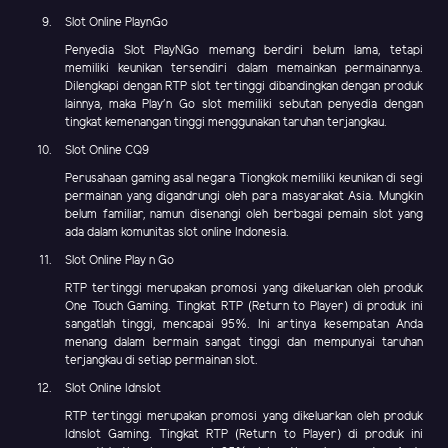
Slot Online PlaynGo
Penyedia Slot PlayNGo memang berdiri belum lama, tetapi
memiliki keunikan tersendiri dalam memainkan permainannya.
Dilengkapi dengan RTP slot tertinggi dibandingkan dengan produk
lainnya, maka Play'n Go slot memiliki sebutan penyedia dengan
tingkat kemenangan tinggi menggunakan taruhan terjangkau.
Slot Online CQ9
Perusahaan gaming asal negara Tiongkok memiliki keunikan di segi
permainan yang digandrungi oleh para masyarakat Asia. Mungkin
belum familiar, namun disenangi oleh berbagai pemain slot yang
ada dalam komunitas slot online Indonesia.
Slot Online Play n Go
RTP tertinggi merupakan promosi yang dikeluarkan oleh produk
One Touch Gaming. Tingkat RTP (Return to Player) di produk ini
sangatlah tinggi, mencapai 95%. Ini artinya kesempatan Anda
menang dalam bermain sangat tinggi dan mempunyai taruhan
terjangkau di setiap permainan slot.
Slot Online Idnslot
RTP tertinggi merupakan promosi yang dikeluarkan oleh produk
Idnslot Gaming. Tingkat RTP (Return to Player) di produk ini