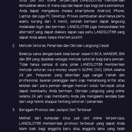
Situs judi slot online terpercaya LANDSLOT88 memberikan
kemudahan akses di mana saja dan kapan saja bagi para pemainnya.
Anda dapat mengakses melalui smartphone Android, iPhone,
Laptop dan juga PC Desktop. Proses pembuatan akun hanya perlu
waktu kurang dari 5 menit, setelah berhasil dapat langsung
melakukan login dan bermain. LANDSLOT88 juga menyediakan link
alternatif yang dapat diakses kapan saja yaitu LANDSLOT88 yang
dapat Anda akses tanpa internet positif.
Metode Setoran, Penarikan dan Obrolan Langsung Cepat
Bekerja sama dengan bank lokal besar seperti BCA, MANDIRI, BNI
dan BRI yang dijadikan sebagai metode setoran bagi para pemain.
Tidak hanya sampai di sana, pihak LANDSLOT88 memberikan
metode setoran via e-money seperti GOPAY, OVO, DANA selama
24 jam. Pelayanan yang diberikan juga sangat ramah dan
profesional, layanan pelanggan kami siap menampung kritik atau
keluhan dari para pemain dengan mencari solusi tercepat untuk
dapat membantu Anda bermain. Obrolan Langsung yang online
selama 24 jam siap membantu Anda jika mengalami kendala baik
dari segi teknis ataupun tentang setoran / penarikan.
Beragam Promosi dan Jackpot Slot Terbesar
Melihat dari kumpulan situs judi slot online terpercaya,
LANDSLOT88 memberikan promosi terbesar yang dapat Anda
klaim baik bagi anggota baru atau anggota lama yang telah