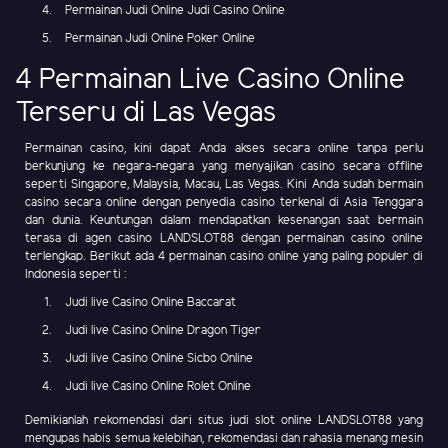
Permainan Judi Online Judi Casino Online
Permainan Judi Online Poker Online
4 Permainan Live Casino Online
Terseru di Las Vegas
Permainan casino, kini dapat Anda akses secara online tanpa perlu
berkunjung ke negara-negara yang menyajikan casino secara offline
seperti Singapore, Malaysia, Macau, Las Vegas. Kini Anda sudah bermain
casino secara online dengan penyedia casino terkenal di Asia Tenggara
dan dunia. Keuntungan dalam mendapatkan kesenangan saat bermain
terasa di agen casino LANDSLOT88 dengan permainan casino online
terlengkap. Berikut ada 4 permainan casino online yang paling populer di
Indonesia seperti :
Judi live Casino Online Baccarat
Judi live Casino Online Dragon Tiger
Judi live Casino Online Sicbo Online
Judi live Casino Online Rolet Online
Demikianlah rekomendasi dari situs judi slot online LANDSLOT88 yang
mengupas habis semua kelebihan, rekomendasi dan rahasia menang mesin