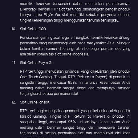
memiliki keunikan tersendiri dalam memainkan permainannya.
Dilengkapi dengan RTP slot tertinggi dibandingkan dengan produk
lainnya, maka Play'n Go slot memiliki sebutan penyedia dengan
tingkat kemenangan tinggi menggunakan taruhan terjangkau.
Slot Online CQ9
Perusahaan gaming asal negara Tiongkok memiliki keunikan di segi
permainan yang digandrungi oleh para masyarakat Asia. Mungkin
belum familiar, namun disenangi oleh berbagai pemain slot yang
ada dalam komunitas slot online Indonesia.
Slot Online Play n Go
RTP tertinggi merupakan promosi yang dikeluarkan oleh produk
One Touch Gaming. Tingkat RTP (Return to Player) di produk ini
sangatlah tinggi, mencapai 95%. Ini artinya kesempatan Anda
menang dalam bermain sangat tinggi dan mempunyai taruhan
terjangkau di setiap permainan slot.
Slot Online Idnslot
RTP tertinggi merupakan promosi yang dikeluarkan oleh produk
Idnslot Gaming. Tingkat RTP (Return to Player) di produk ini
sangatlah tinggi, mencapai 95%. Ini artinya kesempatan Anda
menang dalam bermain sangat tinggi dan mempunyai taruhan
terjangkau di setiap permainan slot dan mempunyai ciri khas