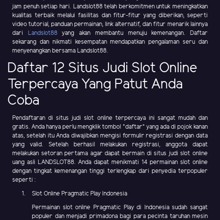
jam penuh setiap hari. Landslot88 telah berkomitmen untuk meningkatkan
kualitas terbaik melalui fasilitas dan fitur-fitur yang diberikan, seperti
video tutorial, panduan permainan, link alternatif, dan fitur menarik lainnya
dari
Landslot88
yang akan membantu menuju kemenangan. Daftar
sekarang dan nikmati kesempatan mendapatkan pengalaman seru dan
menyenangkan bersama Landslot88.
Daftar 12 Situs Judi Slot Online
Terpercaya Yang Patut Anda
Coba
Pendaftaran di situs judi slot online terpercaya ini sangat mudah dan
gratis. Anda hanya perlu mengklik tombol "daftar" yang ada di pojok kanan
atas, setelah itu Anda diwajibkan mengisi formulir registrasi dengan data
yang valid. Setelah berhasil melakukan registrasi, anggota dapat
melakukan setoran pertama agar dapat bermain di situs judi slot online
uang asli LANDSLOT88. Anda dapat menikmati 14 permainan slot online
dengan tingkat kemenangan tinggi terlengkap dari penyedia terpopuler
seperti :
Slot Online Pragmatic Play Indonesia
Permainan slot online Pragmatic Play di Indonesia sudah sangat
populer dan menjadi primadona bagi para pecinta taruhan mesin