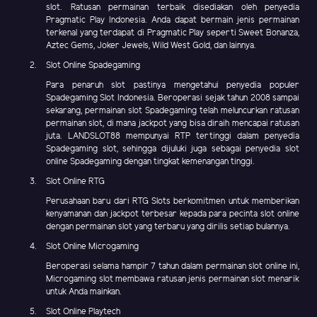
slot. Ratusan permainan terbaik disediakan oleh penyedia
Pragmatic Play Indonesia. Anda dapat bermain jenis permainan
terkenal yang terdapat di Pragmatic Play seperti Sweet Bonanza,
Aztec Gems, Joker Jewels, Wild West Gold, dan lainnya.
Slot Online Spadegaming
Para penaruh slot pastinya mengetahui penyedia populer
Spadegaming Slot Indonesia. Beroperasi sejak tahun 2008 sampai
sekarang, permainan slot Spadegaming telah meluncurkan ratusan
permainan slot, di mana jackpot yang bisa diraih mencapai ratusan
juta. LANDSLOT88 mempunyai RTP tertinggi dalam penyedia
Spadegaming slot, sehingga dijuluki juga sebagai penyedia slot
online Spadegaming dengan tingkat kemenangan tinggi.
Slot Online RTG
Perusahaan baru dari RTG Slots berkomitmen untuk memberikan
kenyamanan dan jackpot terbesar kepada para pecinta slot online
dengan permainan slot yang terbaru yang dirilis setiap bulannya.
Slot Online Microgaming
Beroperasi selama hampir 7 tahun dalam permainan slot online ini,
Microgaming slot membawa ratusan jenis permainan slot menarik
untuk Anda mainkan.
Slot Online Playtech