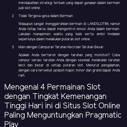
mendapatkan strategi terbaik yang dapat gunakan dalam bermain
judi slot online.
Tidak Tergesa-gesa dalam Bermain
Walaupun sangat menggairahkan bermain di LANDSLOT88, namun
Anda tetap harus dapat mengontrol emosi Anda dalam bermain.
Lakukan manajemen waktu yang baik serta ambil tindakan
seperlunya dalam melakukan putaran slot online.
Main dengan Campuran Taruhan Kecil dan Taruhan Besar
Apakah Anda bertaruh dengan taruhan yang monoton? Coba
campur variasi taruhan Anda dengan sesekali melakukan taruhan
kecil dan besar di setiap putaran slot. Menurut pengalaman,
dengan cara tersebut jackpot major, minor dan grand dapat Anda
raih.
Mengenal 4 Permainan Slot
dengan Tingkat Kemenangan
Tinggi Hari ini di Situs Slot Online
Paling Menguntungkan Pragmatic
Play