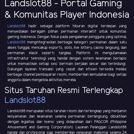
Landslot88 - Portal Gaming
& Komunitas Player Indonesia
Landslot88
hadir sebagai platform hiburan digital terdepan yang
menyediakan beragam pilihan permainan interaktif untuk komunitas
gaming Indonesia. Dengan fokus pada pengalaman pengguna yang optimal,
Landslot88
mengintegrasikan berbagai kategori permainan dalam satu
akses tunggal, mencakup esports, slots, live lottery, casino langsung, dan
permainan klasik seperti tangkas. Platform ini mengutamakan
infrastruktur teknologi yang handal dengan sistem keamanan berlapis
untuk memastikan setiap sesi bermain berjalan lancar dan terlindungi.
Dukungan layanan transaksi yang cepat dan efisien tersedia melalui
berbagai channel pembayaran resmi, memberikan kemudahan bagi setiap
anggota dalam mengelola aktivitas mereka.
Situs Taruhan Resmi Terlengkap
Landslot88
Landslot88 merupakan situs taruhan resmi dan terlengkap yang menjamin
kenyamanan dan keamanan selama permainan berlangsung, dibuktikan
dengan legalitas dan lisensi yang didapatkan dari PAGCOR (Philippine
Amusement and Gaming Corporation). Layanan Pelanggan Landslot88
handal dan profesional siap memberikan pelayanan maksimal selama 24