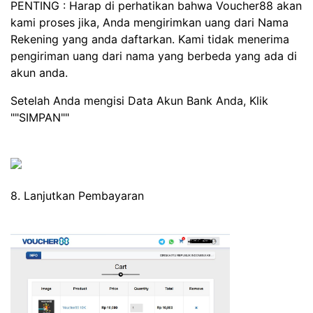
PENTING : Harap di perhatikan bahwa Voucher88 akan
kami proses jika, Anda mengirimkan uang dari Nama
Rekening yang anda daftarkan. Kami tidak menerima
pengiriman uang dari nama yang berbeda yang ada di
akun anda.
Setelah Anda mengisi Data Akun Bank Anda, Klik
""SIMPAN""
8. Lanjutkan Pembayaran