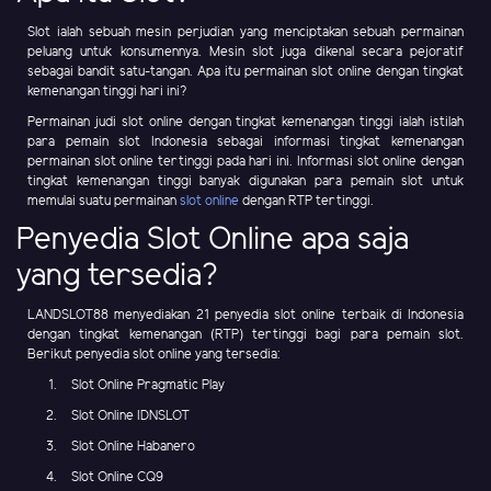
Slot ialah sebuah mesin perjudian yang menciptakan sebuah permainan
peluang untuk konsumennya. Mesin slot juga dikenal secara pejoratif
sebagai bandit satu-tangan. Apa itu permainan slot online dengan tingkat
kemenangan tinggi hari ini?
Permainan judi slot online dengan tingkat kemenangan tinggi ialah istilah
para pemain slot Indonesia sebagai informasi tingkat kemenangan
permainan slot online tertinggi pada hari ini. Informasi slot online dengan
tingkat kemenangan tinggi banyak digunakan para pemain slot untuk
memulai suatu permainan
slot online
dengan RTP tertinggi.
Penyedia Slot Online apa saja
yang tersedia?
LANDSLOT88 menyediakan 21 penyedia slot online terbaik di Indonesia
dengan tingkat kemenangan (RTP) tertinggi bagi para pemain slot.
Berikut penyedia slot online yang tersedia:
Slot Online Pragmatic Play
Slot Online IDNSLOT
Slot Online Habanero
Slot Online CQ9