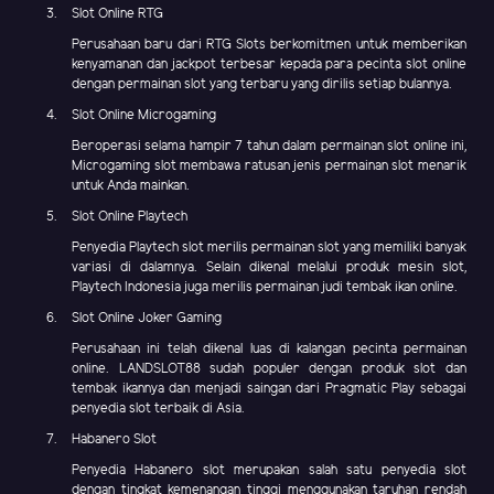
Slot Online RTG
Perusahaan baru dari RTG Slots berkomitmen untuk memberikan
kenyamanan dan jackpot terbesar kepada para pecinta slot online
dengan permainan slot yang terbaru yang dirilis setiap bulannya.
Slot Online Microgaming
Beroperasi selama hampir 7 tahun dalam permainan slot online ini,
Microgaming slot membawa ratusan jenis permainan slot menarik
untuk Anda mainkan.
Slot Online Playtech
Penyedia Playtech slot merilis permainan slot yang memiliki banyak
variasi di dalamnya. Selain dikenal melalui produk mesin slot,
Playtech Indonesia juga merilis permainan judi tembak ikan online.
Slot Online Joker Gaming
Perusahaan ini telah dikenal luas di kalangan pecinta permainan
online. LANDSLOT88 sudah populer dengan produk slot dan
tembak ikannya dan menjadi saingan dari Pragmatic Play sebagai
penyedia slot terbaik di Asia.
Habanero Slot
Penyedia Habanero slot merupakan salah satu penyedia slot
dengan tingkat kemenangan tinggi menggunakan taruhan rendah