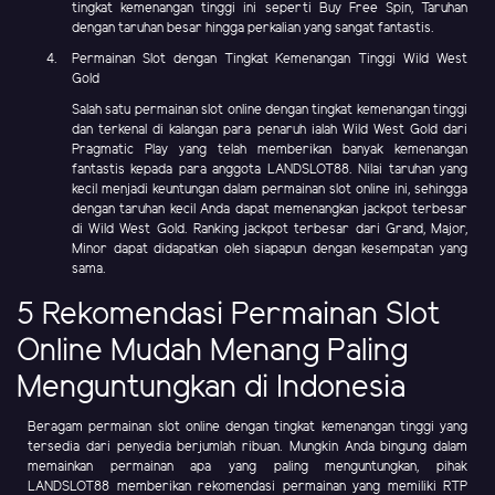
tingkat kemenangan tinggi ini seperti Buy Free Spin, Taruhan
dengan taruhan besar hingga perkalian yang sangat fantastis.
Permainan Slot dengan Tingkat Kemenangan Tinggi Wild West
Gold
Salah satu permainan slot online dengan tingkat kemenangan tinggi
dan terkenal di kalangan para penaruh ialah Wild West Gold dari
Pragmatic Play yang telah memberikan banyak kemenangan
fantastis kepada para anggota LANDSLOT88. Nilai taruhan yang
kecil menjadi keuntungan dalam permainan slot online ini, sehingga
dengan taruhan kecil Anda dapat memenangkan jackpot terbesar
di Wild West Gold. Ranking jackpot terbesar dari Grand, Major,
Minor dapat didapatkan oleh siapapun dengan kesempatan yang
sama.
5 Rekomendasi Permainan Slot
Online Mudah Menang Paling
Menguntungkan di Indonesia
Beragam permainan slot online dengan tingkat kemenangan tinggi yang
tersedia dari penyedia berjumlah ribuan. Mungkin Anda bingung dalam
memainkan permainan apa yang paling menguntungkan, pihak
LANDSLOT88 memberikan rekomendasi permainan yang memiliki RTP