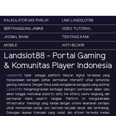
KALKULATOR MIX PARLAY
LINK LANDSLOT88
BERTANGGUNG JAWAB
VIDEO TUTORIAL
JADWAL BANK
TENTANG KAMI
MOBILE
ANTI-BLOKIR
Landslot88 - Portal Gaming
& Komunitas Player Indonesia
Landslot88
hadir sebagai platform hiburan digital terdepan yang
menyediakan beragam pilihan permainan interaktif untuk komunitas
gaming Indonesia. Dengan fokus pada pengalaman pengguna yang optimal,
Landslot88
mengintegrasikan berbagai kategori permainan dalam satu
akses tunggal, mencakup esports, slots, live lottery, casino langsung, dan
permainan klasik seperti tangkas. Platform ini mengutamakan
infrastruktur teknologi yang handal dengan sistem keamanan berlapis
untuk memastikan setiap sesi bermain berjalan lancar dan terlindungi.
Dukungan layanan transaksi yang cepat dan efisien tersedia melalui