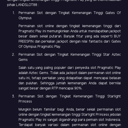
pihak LANDSLOT88 :
Permainan Slot dengan Tingkat Kemenangan Tinggi Gates Of
Olympus
Permainan slot online dengan tingkat kemenangan tinggi dari
Pragmatic Play ini memungkinkan Anda untuk mendapatkan jackpot
besar dalam sekali putaran. Banyak fitur yang ada seperti BUY
FREESPIN dan perkalian jackpot dengan nilai fantastis dari Gates
Of Olympus Pragmatic Play.
Permainan Slot dengan Tingkat Kemenangan Tinggi Star Aztec
Gems
Salah satu yang paling populer dari penyedia slot Pragmatic Play
adalah Aztec Gems. Tidak ada jackpot dalam permainan slot online
satu ini, tetapi perkalian yang didapatkan dapat mencapai belasan
dan puluhan. Sehingga jumlah kemenangan Anda dapat bernilai
sangat besar dengan RTP mencapai 90%.
Permainan Slot dengan Tingkat Kemenangan Tinggi Starlight
Princess
Mungkin belum familiar bagi Anda, benar sekali permainan slot
online dengan tingkat kemenangan tinggi Starlight Princess jebolan
Pragmatic Play ini sangat digandrungi para pemain slot Indonesia.
Terdapat banyak variasi dalam permainan slot online dengan