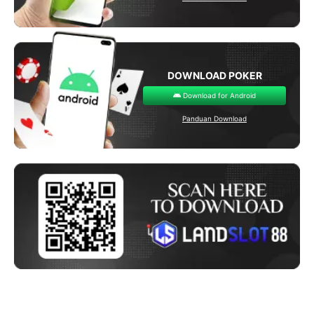
DOWNLOAD POKER
Download for Android
Panduan Download