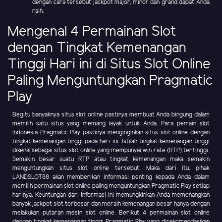
dengan cara tersebut jackpot major, minor dan grand dapat Anda
raih.
Mengenal 4 Permainan Slot
dengan Tingkat Kemenangan
Tinggi Hari ini di Situs Slot Online
Paling Menguntungkan Pragmatic
Play
Begitu banyaknya situs slot online pastinya membuat Anda bingung dalam
memilih satu situs yang memang layak untuk Anda. Para pemain slot
Indonesia Pragmatic Play pastinya menginginkan situs slot online dengan
tingkat kemenangan tinggi pada hari ini. Istilah tingkat kemenangan tinggi
dikenal sebagai situs slot online yang mempunyai win rate (RTP) tertinggi.
Semakin besar suatu RTP atau tingkat kemenangan maka semakin
menguntungkan situs slot online tersebut. Maka dari itu, pihak
LANDSLOT88 akan memberikan informasi penting kepada Anda dalam
memilih permainan slot online paling menguntungkan Pragmatic Play setiap
harinya. Keuntungan dari informasi ini memungkinkan Anda memenangkan
banyak jackpot slot terbesar dan meraih kemenangan besar hanya dengan
melakukan putaran mesin slot online. Berikut 4 permainan slot online
dengan tingkat kemenangan tinggi Pragmatic Play yang direkomendasikan