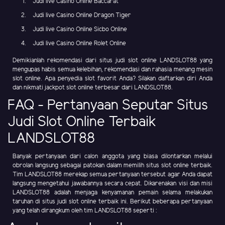
Judi live Casino Online Baccarat
Judi live Casino Online Dragon Tiger
Judi live Casino Online Sicbo Online
Judi live Casino Online Rolet Online
Demikianlah rekomendasi dari situs judi slot online LANDSLOT88 yang
mengupas habis semua kelebihan, rekomendasi dan rahasia menang mesin
slot online. Apa penyedia slot favorit Anda? Silakan daftarkan diri Anda
dan nikmati jackpot slot online terbesar dari LANDSLOT88.
FAQ - Pertanyaan Seputar Situs
Judi Slot Online Terbaik
LANDSLOT88
Banyak pertanyaan dari calon anggota yang biasa dilontarkan melalui
obrolan langsung sebagai patokan dalam memilih situs slot online terbaik.
Tim LANDSLOT88 merekap semua pertanyaan tersebut agar Anda dapat
langsung mengetahui jawabannya secara cepat. Dikarenakan visi dan misi
LANDSLOT88 adalah menjaga kenyamanan pemain selama melakukan
taruhan di situs judi slot online terbaik ini. Berikut beberapa pertanyaan
yang telah dirangkum oleh tim LANDSLOT88 seperti :