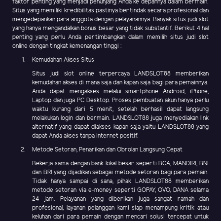
faktor penting yang menjadi penunjang Anda ke depannya dalam bermain.
Situs yang memiliki kredibilitas pastinya bertindak secara profesional dan
mengedepankan para anggota dengan pelayanannya. Banyak situs judi slot
yang hanya mengandalkan bonus besar yang tidak substantif. Berikut 4 hal
penting yang perlu Anda pertimbangkan dalam memilih situs judi slot
online dengan tingkat kemenangan tinggi :
Kemudahan Akses Situs
Situs judi slot online terpercaya LANDSLOT88 memberikan
kemudahan akses di mana saja dan kapan saja bagi para pemainnya.
Anda dapat mengakses melalui smartphone Android, iPhone,
Laptop dan juga PC Desktop. Proses pembuatan akun hanya perlu
waktu kurang dari 5 menit, setelah berhasil dapat langsung
melakukan login dan bermain. LANDSLOT88 juga menyediakan link
alternatif yang dapat diakses kapan saja yaitu LANDSLOT88 yang
dapat Anda akses tanpa internet positif.
Metode Setoran, Penarikan dan Obrolan Langsung Cepat
Bekerja sama dengan bank lokal besar seperti BCA, MANDIRI, BNI
dan BRI yang dijadikan sebagai metode setoran bagi para pemain.
Tidak hanya sampai di sana, pihak LANDSLOT88 memberikan
metode setoran via e-money seperti GOPAY, OVO, DANA selama
24 jam. Pelayanan yang diberikan juga sangat ramah dan
profesional, layanan pelanggan kami siap menampung kritik atau
keluhan dari para pemain dengan mencari solusi tercepat untuk