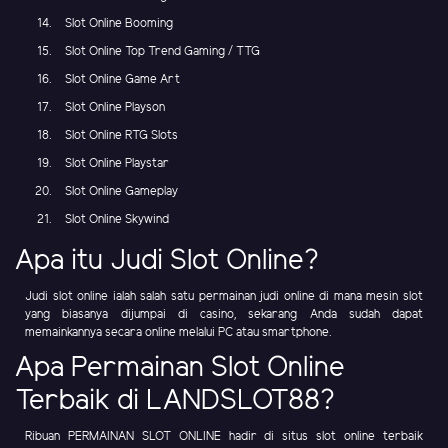
Slot Online Booming
Slot Online Top Trend Gaming / TTG
Slot Online Game Art
Slot Online Playson
Slot Online RTG Slots
Slot Online Playstar
Slot Online Gameplay
Slot Online Skywind
Apa itu Judi Slot Online?
Judi slot online ialah salah satu permainan judi online di mana mesin slot
yang biasanya dijumpai di casino, sekarang Anda sudah dapat
memainkannya secara online melalui PC atau smartphone.
Apa Permainan Slot Online
Terbaik di LANDSLOT88?
Ribuan PERMAINAN SLOT ONLINE hadir di situs slot online terbaik