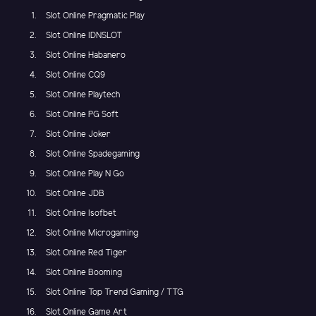
Slot Online Pragmatic Play
Slot Online IDNSLOT
Slot Online Habanero
Slot Online CQ9
Slot Online Playtech
Slot Online PG Soft
Slot Online Joker
Slot Online Spadegaming
Slot Online Play N Go
Slot Online JDB
Slot Online Isofbet
Slot Online Microgaming
Slot Online Red Tiger
Slot Online Booming
Slot Online Top Trend Gaming / TTG
Slot Online Game Art