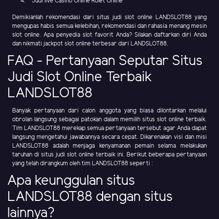
Judi live Casino Online Rolet Online
Demikianlah rekomendasi dari situs judi slot online LANDSLOT88 yang
mengupas habis semua kelebihan, rekomendasi dan rahasia menang mesin
slot online. Apa penyedia slot favorit Anda? Silakan daftarkan diri Anda
dan nikmati jackpot slot online terbesar dari LANDSLOT88.
FAQ - Pertanyaan Seputar Situs
Judi Slot Online Terbaik
LANDSLOT88
Banyak pertanyaan dari calon anggota yang biasa dilontarkan melalui
obrolan langsung sebagai patokan dalam memilih situs slot online terbaik.
Tim LANDSLOT88 merekap semua pertanyaan tersebut agar Anda dapat
langsung mengetahui jawabannya secara cepat. Dikarenakan visi dan misi
LANDSLOT88 adalah menjaga kenyamanan pemain selama melakukan
taruhan di situs judi slot online terbaik ini. Berikut beberapa pertanyaan
yang telah dirangkum oleh tim LANDSLOT88 seperti :
Apa keunggulan situs
LANDSLOT88 dengan situs
lainnya?