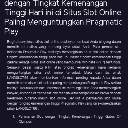
dengan Tingkat Kemenangan
Tinggi Hari ini di Situs Slot Online
Paling Menguntungkan Pragmatic
Play
Begitu banyaknya situs slot online pastinya membuat Anda bingung dalam
memilih satu situs yang memang layak untuk Anda. Para pemain slot
Indonesia Pragmatic Play pastinya menginginkan situs slot online dengan
tingkat kemenangan tinggi pada hari ini. Istilah tingkat kemenangan tinggi
dikenal sebagai situs slot online yang mempunyai win rate (RTP) tertinggi.
Semakin besar suatu RTP atau tingkat kemenangan maka semakin
menguntungkan situs slot online tersebut. Maka dari itu, pihak
LANDSLOT88 akan memberikan informasi penting kepada Anda dalam
memilih permainan slot online paling menguntungkan Pragmatic Play setiap
harinya. Keuntungan dari informasi ini memungkinkan Anda memenangkan
banyak jackpot slot terbesar dan meraih kemenangan besar hanya dengan
melakukan putaran mesin slot online. Berikut 4 permainan slot online
dengan tingkat kemenangan tinggi Pragmatic Play yang direkomendasikan
pihak LANDSLOT88 :
Permainan Slot dengan Tingkat Kemenangan Tinggi Gates Of
Olympus