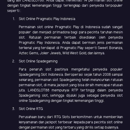
uang asli LANDSLOT88. Anda dapat menikmati 14 permainan slot online
dengan tingkat kemenangan tinggi terlengkap dari penyedia terpopuler
seperti :
Slot Online Pragmatic Play Indonesia
Permainan slot online Pragmatic Play di Indonesia sudah sangat
populer dan menjadi primadona bagi para pecinta taruhan mesin
slot. Ratusan permainan terbaik disediakan oleh penyedia
Pragmatic Play Indonesia. Anda dapat bermain jenis permainan
terkenal yang terdapat di Pragmatic Play seperti Sweet Bonanza,
Aztec Gems, Joker Jewels, Wild West Gold, dan lainnya.
Slot Online Spadegaming
Para penaruh slot pastinya mengetahui penyedia populer
Spadegaming Slot Indonesia. Beroperasi sejak tahun 2008 sampai
sekarang, permainan slot Spadegaming telah meluncurkan ratusan
permainan slot, di mana jackpot yang bisa diraih mencapai ratusan
juta. LANDSLOT88 mempunyai RTP tertinggi dalam penyedia
Spadegaming slot, sehingga dijuluki juga sebagai penyedia slot
online Spadegaming dengan tingkat kemenangan tinggi.
Slot Online RTG
Perusahaan baru dari RTG Slots berkomitmen untuk memberikan
kenyamanan dan jackpot terbesar kepada para pecinta slot online
dengan permainan slot yang terbaru yang dirilis setiap bulannya.