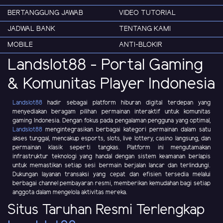
BERTANGGUNG JAWAB
VIDEO TUTORIAL
JADWAL BANK
TENTANG KAMI
MOBILE
ANTI-BLOKIR
Landslot88 - Portal Gaming
& Komunitas Player Indonesia
Landslot88
hadir sebagai platform hiburan digital terdepan yang
menyediakan beragam pilihan permainan interaktif untuk komunitas
gaming Indonesia. Dengan fokus pada pengalaman pengguna yang optimal,
Landslot88
mengintegrasikan berbagai kategori permainan dalam satu
akses tunggal, mencakup esports, slots, live lottery, casino langsung, dan
permainan klasik seperti tangkas. Platform ini mengutamakan
infrastruktur teknologi yang handal dengan sistem keamanan berlapis
untuk memastikan setiap sesi bermain berjalan lancar dan terlindungi.
Dukungan layanan transaksi yang cepat dan efisien tersedia melalui
berbagai channel pembayaran resmi, memberikan kemudahan bagi setiap
anggota dalam mengelola aktivitas mereka.
Situs Taruhan Resmi Terlengkap