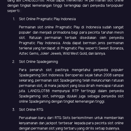
uang asli LANDSLOT88. Anda dapat menikmati 14 permainan slot online
dengan tingkat kemenangan tinggi terlengkap dari penyedia terpopuler
seperti :
Slot Online Pragmatic Play Indonesia
Permainan slot online Pragmatic Play di Indonesia sudah sangat
populer dan menjadi primadona bagi para pecinta taruhan mesin
slot. Ratusan permainan terbaik disediakan oleh penyedia
Pragmatic Play Indonesia. Anda dapat bermain jenis permainan
terkenal yang terdapat di Pragmatic Play seperti Sweet Bonanza,
Aztec Gems, Joker Jewels, Wild West Gold, dan lainnya.
Slot Online Spadegaming
Para penaruh slot pastinya mengetahui penyedia populer
Spadegaming Slot Indonesia. Beroperasi sejak tahun 2008 sampai
sekarang, permainan slot Spadegaming telah meluncurkan ratusan
permainan slot, di mana jackpot yang bisa diraih mencapai ratusan
juta. LANDSLOT88 mempunyai RTP tertinggi dalam penyedia
Spadegaming slot, sehingga dijuluki juga sebagai penyedia slot
online Spadegaming dengan tingkat kemenangan tinggi.
Slot Online RTG
Perusahaan baru dari RTG Slots berkomitmen untuk memberikan
kenyamanan dan jackpot terbesar kepada para pecinta slot online
dengan permainan slot yang terbaru yang dirilis setiap bulannya.