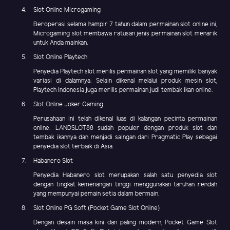
Slot Online Microgaming
Beroperasi selama hampir 7 tahun dalam permainan slot online ini,
Microgaming slot membawa ratusan jenis permainan slot menarik
untuk Anda mainkan.
Slot Online Playtech
Penyedia Playtech slot merilis permainan slot yang memiliki banyak
variasi di dalamnya. Selain dikenal melalui produk mesin slot,
Playtech Indonesia juga merilis permainan judi tembak ikan online.
Slot Online Joker Gaming
Perusahaan ini telah dikenal luas di kalangan pecinta permainan
online. LANDSLOT88 sudah populer dengan produk slot dan
tembak ikannya dan menjadi saingan dari Pragmatic Play sebagai
penyedia slot terbaik di Asia.
Habanero Slot
Penyedia Habanero slot merupakan salah satu penyedia slot
dengan tingkat kemenangan tinggi menggunakan taruhan rendah
yang mempunyai pemain setia dalam bermain.
Slot Online PG Soft (Pocket Game Slot Online)
Dengan desain masa kini dan paling modern, Pocket Game Slot