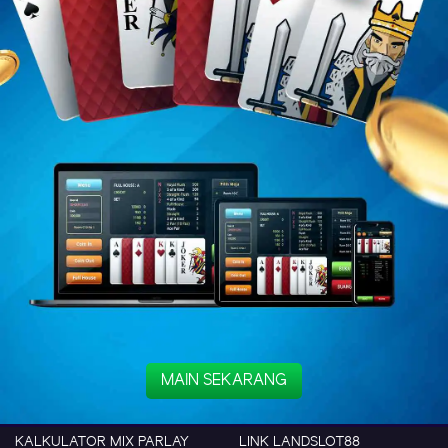
MAIN SEKARANG
KALKULATOR MIX PARLAY
LINK LANDSLOT88