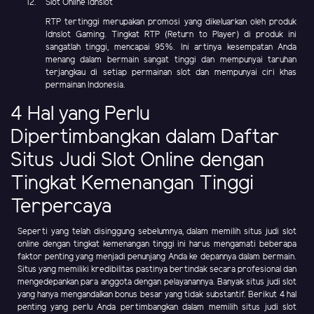
Slot Online Idnslot
RTP tertinggi merupakan promosi yang dikeluarkan oleh produk
Idnslot Gaming. Tingkat RTP (Return to Player) di produk ini
sangatlah tinggi, mencapai 95%. Ini artinya kesempatan Anda
menang dalam bermain sangat tinggi dan mempunyai taruhan
terjangkau di setiap permainan slot dan mempunyai ciri khas
permainan Indonesia.
4 Hal yang Perlu
Dipertimbangkan dalam Daftar
Situs Judi Slot Online dengan
Tingkat Kemenangan Tinggi
Terpercaya
Seperti yang telah disinggung sebelumnya, dalam memilih situs judi slot
online dengan tingkat kemenangan tinggi ini harus mengamati beberapa
faktor penting yang menjadi penunjang Anda ke depannya dalam bermain.
Situs yang memiliki kredibilitas pastinya bertindak secara profesional dan
mengedepankan para anggota dengan pelayanannya. Banyak situs judi slot
yang hanya mengandalkan bonus besar yang tidak substantif. Berikut 4 hal
penting yang perlu Anda pertimbangkan dalam memilih situs judi slot