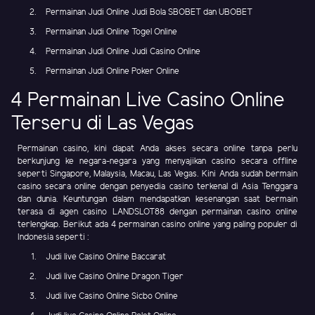
Permainan Judi Online Judi Bola SBOBET dan UBOBET
Permainan Judi Online Togel Online
Permainan Judi Online Judi Casino Online
Permainan Judi Online Poker Online
4 Permainan Live Casino Online
Terseru di Las Vegas
Permainan casino, kini dapat Anda akses secara online tanpa perlu
berkunjung ke negara-negara yang menyajikan casino secara offline
seperti Singapore, Malaysia, Macau, Las Vegas. Kini Anda sudah bermain
casino secara online dengan penyedia casino terkenal di Asia Tenggara
dan dunia. Keuntungan dalam mendapatkan kesenangan saat bermain
terasa di agen casino LANDSLOT88 dengan permainan casino online
terlengkap. Berikut ada 4 permainan casino online yang paling populer di
Indonesia seperti :
Judi live Casino Online Baccarat
Judi live Casino Online Dragon Tiger
Judi live Casino Online Sicbo Online