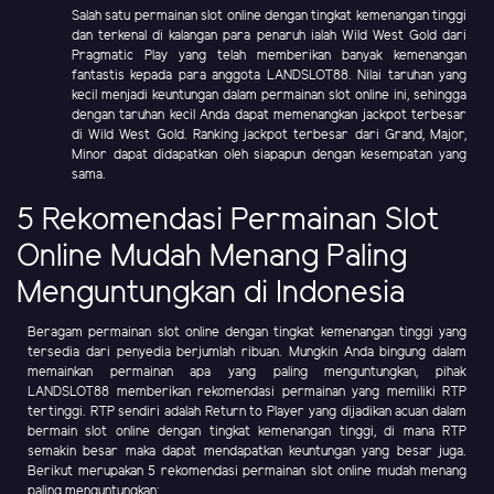
Salah satu permainan slot online dengan tingkat kemenangan tinggi
dan terkenal di kalangan para penaruh ialah Wild West Gold dari
Pragmatic Play yang telah memberikan banyak kemenangan
fantastis kepada para anggota LANDSLOT88. Nilai taruhan yang
kecil menjadi keuntungan dalam permainan slot online ini, sehingga
dengan taruhan kecil Anda dapat memenangkan jackpot terbesar
di Wild West Gold. Ranking jackpot terbesar dari Grand, Major,
Minor dapat didapatkan oleh siapapun dengan kesempatan yang
sama.
5 Rekomendasi Permainan Slot
Online Mudah Menang Paling
Menguntungkan di Indonesia
Beragam permainan slot online dengan tingkat kemenangan tinggi yang
tersedia dari penyedia berjumlah ribuan. Mungkin Anda bingung dalam
memainkan permainan apa yang paling menguntungkan, pihak
LANDSLOT88 memberikan rekomendasi permainan yang memiliki RTP
tertinggi. RTP sendiri adalah Return to Player yang dijadikan acuan dalam
bermain slot online dengan tingkat kemenangan tinggi, di mana RTP
semakin besar maka dapat mendapatkan keuntungan yang besar juga.
Berikut merupakan 5 rekomendasi permainan slot online mudah menang
paling menguntungkan: