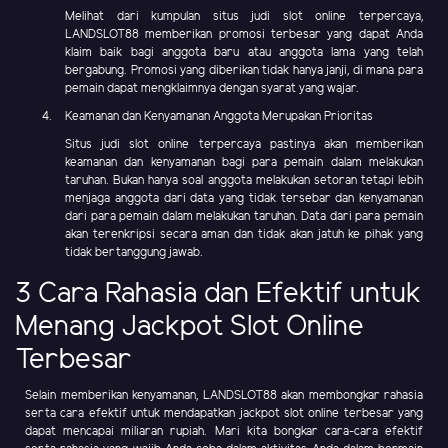
Melihat dari kumpulan situs judi slot online terpercaya,
LANDSLOT88 memberikan promosi terbesar yang dapat Anda
klaim baik bagi anggota baru atau anggota lama yang telah
bergabung. Promosi yang diberikan tidak hanya janji, di mana para
pemain dapat mengklaimnya dengan syarat yang wajar.
Keamanan dan Kenyamanan Anggota Merupakan Prioritas
Situs judi slot online terpercaya pastinya akan memberikan
keamanan dan kenyamanan bagi para pemain dalam melakukan
taruhan. Bukan hanya soal anggota melakukan setoran tetapi lebih
menjaga anggota dari data yang tidak tersebar dan kenyamanan
dari para pemain dalam melakukan taruhan. Data dari para pemain
akan terenkripsi secara aman dan tidak akan jatuh ke pihak yang
tidak bertanggung jawab.
3 Cara Rahasia dan Efektif untuk
Menang Jackpot Slot Online
Terbesar
Selain memberikan kenyamanan, LANDSLOT88 akan membongkar rahasia
serta cara efektif untuk mendapatkan jackpot slot online terbesar yang
dapat mencapai miliaran rupiah. Mari kita bongkar cara-cara efektif