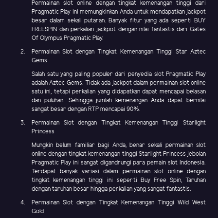
Permainan slot online dengan tingkat kemenangan tinggi dari
Pragmatic Play ini memungkinkan Anda untuk mendapatkan jackpot
besar dalam sekali putaran. Banyak fitur yang ada seperti BUY
FREESPIN dan perkalian jackpot dengan nilai fantastis dari Gates
Of Olympus Pragmatic Play.
Permainan Slot dengan Tingkat Kemenangan Tinggi Star Aztec
Gems
Salah satu yang paling populer dari penyedia slot Pragmatic Play
adalah Aztec Gems. Tidak ada jackpot dalam permainan slot online
satu ini, tetapi perkalian yang didapatkan dapat mencapai belasan
dan puluhan. Sehingga jumlah kemenangan Anda dapat bernilai
sangat besar dengan RTP mencapai 90%.
Permainan Slot dengan Tingkat Kemenangan Tinggi Starlight
Princess
Mungkin belum familiar bagi Anda, benar sekali permainan slot
online dengan tingkat kemenangan tinggi Starlight Princess jebolan
Pragmatic Play ini sangat digandrungi para pemain slot Indonesia.
Terdapat banyak variasi dalam permainan slot online dengan
tingkat kemenangan tinggi ini seperti Buy Free Spin, Taruhan
dengan taruhan besar hingga perkalian yang sangat fantastis.
Permainan Slot dengan Tingkat Kemenangan Tinggi Wild West
Gold