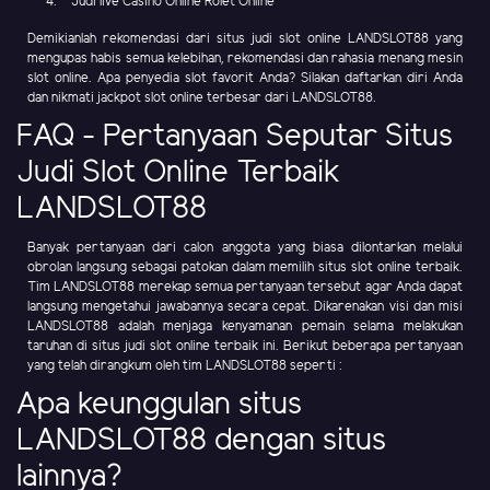
Judi live Casino Online Rolet Online
Demikianlah rekomendasi dari situs judi slot online LANDSLOT88 yang
mengupas habis semua kelebihan, rekomendasi dan rahasia menang mesin
slot online. Apa penyedia slot favorit Anda? Silakan daftarkan diri Anda
dan nikmati jackpot slot online terbesar dari LANDSLOT88.
FAQ - Pertanyaan Seputar Situs
Judi Slot Online Terbaik
LANDSLOT88
Banyak pertanyaan dari calon anggota yang biasa dilontarkan melalui
obrolan langsung sebagai patokan dalam memilih situs slot online terbaik.
Tim LANDSLOT88 merekap semua pertanyaan tersebut agar Anda dapat
langsung mengetahui jawabannya secara cepat. Dikarenakan visi dan misi
LANDSLOT88 adalah menjaga kenyamanan pemain selama melakukan
taruhan di situs judi slot online terbaik ini. Berikut beberapa pertanyaan
yang telah dirangkum oleh tim LANDSLOT88 seperti :
Apa keunggulan situs
LANDSLOT88 dengan situs
lainnya?