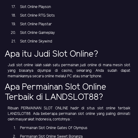
Slot Online Playson
Slot Online RTG Slots
Slot Online Playstar
Slot Online Gameplay
Slot Online Skywind
Apa itu Judi Slot Online?
Judi slot online ialah salah satu permainan judi online di mana mesin slot
yang biasanya dijumpai di casino, sekarang Anda sudah dapat
memainkannya secara online melalui PC atau smartphone.
Apa Permainan Slot Online
Terbaik di LANDSLOT88?
Ribuan PERMAINAN SLOT ONLINE hadir di situs slot online terbaik
LANDSLOT88. Ada beberapa permainan slot online yang paling diminati
oleh masyarakat Indonesia, contohnya :
Permainan Slot Online Gates Of Olympus
Permainan Slot Online Sweet Bonanza