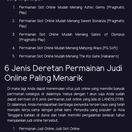
Permainan Slot Online Mudah Menang Aztec Gems [Pragmatic
Play]
Permainan Slot Online Mudah Menang Sweet Bonanza [Pragmatic
Play]
Permainan Slot Online Mudah Menang Gates of Olympus
[Pragmatic Play]
Permainan Slot Online Mudah Menang Mahjong Ways [PG Soft]
Permainan Slot Online Mudah Menang The Koi Gate [Habanero]
6 Jenis Deretan Permainan Judi
Online Paling Menarik
Di mana lagi Anda dapat menemukan situs judi online yang memiliki banyak
permainan sekaligus di dalamnya. Hanya dengan 1 akun saja Anda sudah
dapat bermain di 6 jenis permainan judi online yang ada di LANDSLOT88.
Di dalamnya, Anda mendapatkan berbagai penyedia terpercaya yang telah
menjalin kerja sama dengan pihak kami. Penyedia yang populer di Asia
Tenggara bahkan di dunia dan telah memiliki pengalaman belasan tahun
menjalankan judi online tersebut.
Permainan Judi Online Judi Slot Online