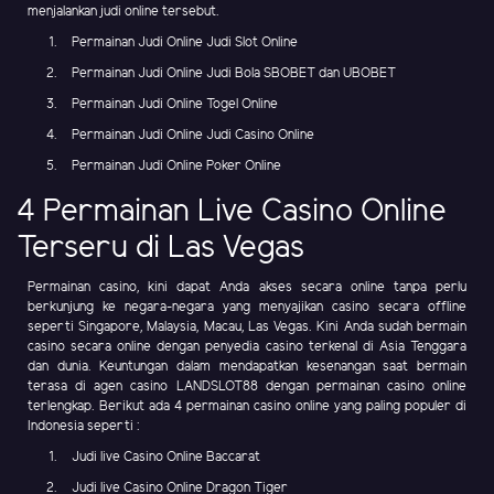
menjalankan judi online tersebut.
Permainan Judi Online Judi Slot Online
Permainan Judi Online Judi Bola SBOBET dan UBOBET
Permainan Judi Online Togel Online
Permainan Judi Online Judi Casino Online
Permainan Judi Online Poker Online
4 Permainan Live Casino Online
Terseru di Las Vegas
Permainan casino, kini dapat Anda akses secara online tanpa perlu
berkunjung ke negara-negara yang menyajikan casino secara offline
seperti Singapore, Malaysia, Macau, Las Vegas. Kini Anda sudah bermain
casino secara online dengan penyedia casino terkenal di Asia Tenggara
dan dunia. Keuntungan dalam mendapatkan kesenangan saat bermain
terasa di agen casino LANDSLOT88 dengan permainan casino online
terlengkap. Berikut ada 4 permainan casino online yang paling populer di
Indonesia seperti :
Judi live Casino Online Baccarat
Judi live Casino Online Dragon Tiger