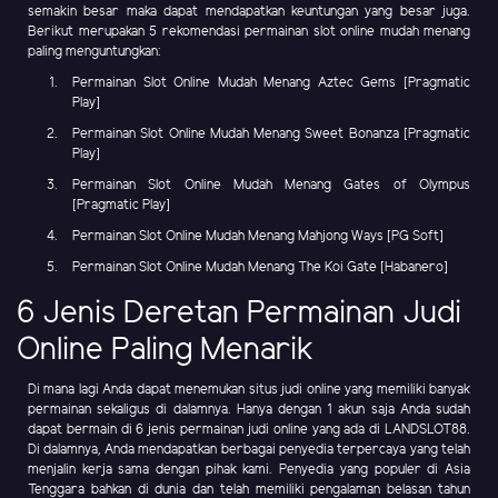
semakin besar maka dapat mendapatkan keuntungan yang besar juga.
Berikut merupakan 5 rekomendasi permainan slot online mudah menang
paling menguntungkan:
Permainan Slot Online Mudah Menang Aztec Gems [Pragmatic
Play]
Permainan Slot Online Mudah Menang Sweet Bonanza [Pragmatic
Play]
Permainan Slot Online Mudah Menang Gates of Olympus
[Pragmatic Play]
Permainan Slot Online Mudah Menang Mahjong Ways [PG Soft]
Permainan Slot Online Mudah Menang The Koi Gate [Habanero]
6 Jenis Deretan Permainan Judi
Online Paling Menarik
Di mana lagi Anda dapat menemukan situs judi online yang memiliki banyak
permainan sekaligus di dalamnya. Hanya dengan 1 akun saja Anda sudah
dapat bermain di 6 jenis permainan judi online yang ada di LANDSLOT88.
Di dalamnya, Anda mendapatkan berbagai penyedia terpercaya yang telah
menjalin kerja sama dengan pihak kami. Penyedia yang populer di Asia
Tenggara bahkan di dunia dan telah memiliki pengalaman belasan tahun