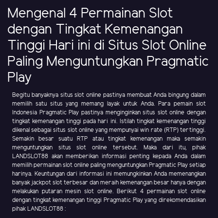
Mengenal 4 Permainan Slot
dengan Tingkat Kemenangan
Tinggi Hari ini di Situs Slot Online
Paling Menguntungkan Pragmatic
Play
Begitu banyaknya situs slot online pastinya membuat Anda bingung dalam
memilih satu situs yang memang layak untuk Anda. Para pemain slot
Indonesia Pragmatic Play pastinya menginginkan situs slot online dengan
tingkat kemenangan tinggi pada hari ini. Istilah tingkat kemenangan tinggi
dikenal sebagai situs slot online yang mempunyai win rate (RTP) tertinggi.
Semakin besar suatu RTP atau tingkat kemenangan maka semakin
menguntungkan situs slot online tersebut. Maka dari itu, pihak
LANDSLOT88 akan memberikan informasi penting kepada Anda dalam
memilih permainan slot online paling menguntungkan Pragmatic Play setiap
harinya. Keuntungan dari informasi ini memungkinkan Anda memenangkan
banyak jackpot slot terbesar dan meraih kemenangan besar hanya dengan
melakukan putaran mesin slot online. Berikut 4 permainan slot online
dengan tingkat kemenangan tinggi Pragmatic Play yang direkomendasikan
pihak LANDSLOT88 :