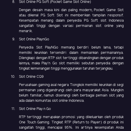
Slot Online PG Soft (Pocket Game Slot Online)
Dengan desain masa kini dan paling modern, Pocket Game Slot
atau dikenal PG Soft Slot ini memberikan tampilan responsif.
Kesempatan menang dalam penyedia PG Soft slot Indonesia
sangatlah tinggi dengan variasi permainan slot online yang
menarik.
Slot Online PlaynGo
Penyedia Slot PlayNGo memang berdiri belum lama, tetapi
memiliki keunikan tersendiri dalam memainkan permainannya.
Dilengkapi dengan RTP slot tertinggi dibandingkan dengan produk
lainnya, maka Play'n Go slot memiliki sebutan penyedia dengan
tingkat kemenangan tinggi menggunakan taruhan terjangkau.
Slot Online CQ9
Perusahaan gaming asal negara Tiongkok memiliki keunikan di segi
permainan yang digandrungi oleh para masyarakat Asia. Mungkin
belum familiar, namun disenangi oleh berbagai pemain slot yang
ada dalam komunitas slot online Indonesia.
Slot Online Play n Go
RTP tertinggi merupakan promosi yang dikeluarkan oleh produk
One Touch Gaming. Tingkat RTP (Return to Player) di produk ini
sangatlah tinggi, mencapai 95%. Ini artinya kesempatan Anda