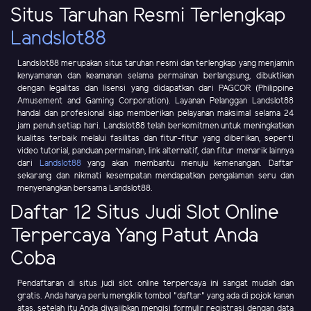
Situs Taruhan Resmi Terlengkap
Landslot88
Landslot88 merupakan situs taruhan resmi dan terlengkap yang menjamin
kenyamanan dan keamanan selama permainan berlangsung, dibuktikan
dengan legalitas dan lisensi yang didapatkan dari PAGCOR (Philippine
Amusement and Gaming Corporation). Layanan Pelanggan Landslot88
handal dan profesional siap memberikan pelayanan maksimal selama 24
jam penuh setiap hari. Landslot88 telah berkomitmen untuk meningkatkan
kualitas terbaik melalui fasilitas dan fitur-fitur yang diberikan, seperti
video tutorial, panduan permainan, link alternatif, dan fitur menarik lainnya
dari
Landslot88
yang akan membantu menuju kemenangan. Daftar
sekarang dan nikmati kesempatan mendapatkan pengalaman seru dan
menyenangkan bersama Landslot88.
Daftar 12 Situs Judi Slot Online
Terpercaya Yang Patut Anda
Coba
Pendaftaran di situs judi slot online terpercaya ini sangat mudah dan
gratis. Anda hanya perlu mengklik tombol "daftar" yang ada di pojok kanan
atas, setelah itu Anda diwajibkan mengisi formulir registrasi dengan data