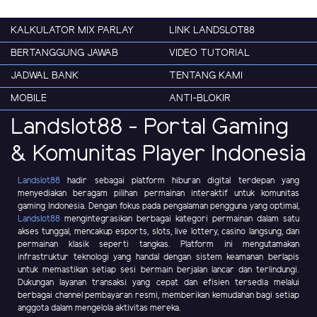
KALKULATOR MIX PARLAY
LINK LANDSLOT88
BERTANGGUNG JAWAB
VIDEO TUTORIAL
JADWAL BANK
TENTANG KAMI
MOBILE
ANTI-BLOKIR
Landslot88 - Portal Gaming
& Komunitas Player Indonesia
Landslot88
hadir sebagai platform hiburan digital terdepan yang
menyediakan beragam pilihan permainan interaktif untuk komunitas
gaming Indonesia. Dengan fokus pada pengalaman pengguna yang optimal,
Landslot88
mengintegrasikan berbagai kategori permainan dalam satu
akses tunggal, mencakup esports, slots, live lottery, casino langsung, dan
permainan klasik seperti tangkas. Platform ini mengutamakan
infrastruktur teknologi yang handal dengan sistem keamanan berlapis
untuk memastikan setiap sesi bermain berjalan lancar dan terlindungi.
Dukungan layanan transaksi yang cepat dan efisien tersedia melalui
berbagai channel pembayaran resmi, memberikan kemudahan bagi setiap
anggota dalam mengelola aktivitas mereka.