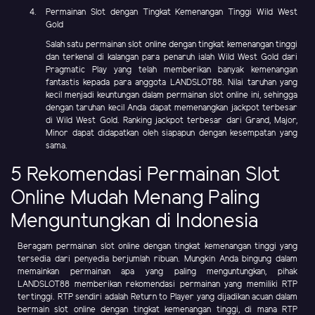
Permainan Slot dengan Tingkat Kemenangan Tinggi Wild West
Gold
Salah satu permainan slot online dengan tingkat kemenangan tinggi
dan terkenal di kalangan para penaruh ialah Wild West Gold dari
Pragmatic Play yang telah memberikan banyak kemenangan
fantastis kepada para anggota LANDSLOT88. Nilai taruhan yang
kecil menjadi keuntungan dalam permainan slot online ini, sehingga
dengan taruhan kecil Anda dapat memenangkan jackpot terbesar
di Wild West Gold. Ranking jackpot terbesar dari Grand, Major,
Minor dapat didapatkan oleh siapapun dengan kesempatan yang
sama.
5 Rekomendasi Permainan Slot
Online Mudah Menang Paling
Menguntungkan di Indonesia
Beragam permainan slot online dengan tingkat kemenangan tinggi yang
tersedia dari penyedia berjumlah ribuan. Mungkin Anda bingung dalam
memainkan permainan apa yang paling menguntungkan, pihak
LANDSLOT88 memberikan rekomendasi permainan yang memiliki RTP
tertinggi. RTP sendiri adalah Return to Player yang dijadikan acuan dalam
bermain slot online dengan tingkat kemenangan tinggi, di mana RTP